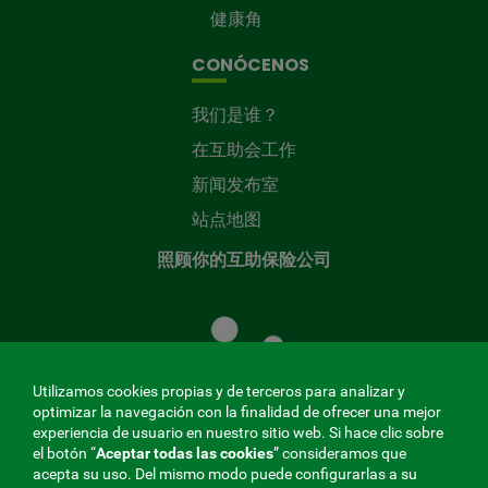
健康角
CONÓCENOS
我们是谁？
在互助会工作
新闻发布室
站点地图
照顾你的互助保险公司
照
顾
您
的
Utilizamos cookies propias y de terceros para analizar y
共
optimizar la navegación con la finalidad de ofrecer una mejor
同
experiencia de usuario en nuestro sitio web. Si hace clic sobre
el botón “
Aceptar todas las cookies
” consideramos que
基
acepta su uso. Del mismo modo puede configurarlas a su
金