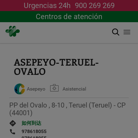
Urgencias 24h
900 269 269
Centros de atención
搜索
Togg
navi
跳
转
到
ASEPEYO-TERUEL-
主
OVALO
要
内
容
Asepeyo
Asistencial
PP del Ovalo , 8-10 , Teruel (Teruel) - CP
(44001)
如何到达
978618055