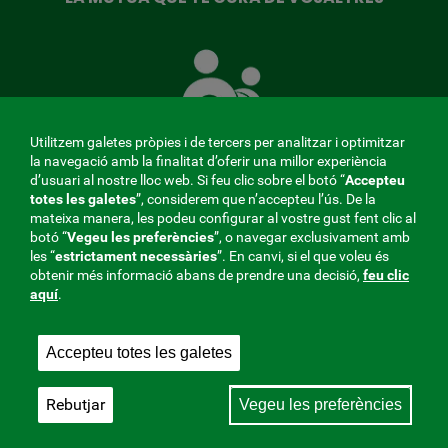
La
Mútua
que
té
cura
Utilitzem galetes pròpies i de tercers per analitzar i optimitzar
de
la navegació amb la finalitat d’oferir una millor experiència
tu
d’usuari al nostre lloc web. Si feu clic sobre el botó “
Accepteu
totes les galetes
”, considerem que n’accepteu l’ús. De la
mateixa manera, les podeu configurar al vostre gust fent clic al
MENÚ
botó “
Vegeu les preferències
”, o navegar exclusivament amb
les “
estrictament
necessàries
”. En canvi, si el que voleu és
REDES
obtenir més informació abans de prendre una decisió,
feu clic
aquí
.
SOCIALES
Perfil del contractant
|
Cookies
|
Avís legal
|
Privacitat
V20
Accepteu totes les galetes
Mútua col·laboradora amb la Seguretat Social, 275.
Fraternidad-Muprespa 2026
Rebutjar
Vegeu les preferències
Desa
Català