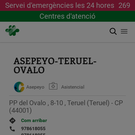
Servei d'emergències les 24 hores
269
Centres d'atenció
Cerca
Togg
navi
Vés
al
contingut
ASEPEYO-TERUEL-
OVALO
Asepeyo
Asistencial
PP del Ovalo , 8-10 , Teruel (Teruel) - CP
(44001)
Com arribar
978618055