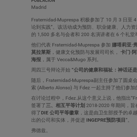
POBLACIÓN
Madrid
Fraternidad-Muprespa 积极参加了 10 
论到实践”。该活动成为预防、职业健康、人力资源
的 1,500 多名与会者和 200 名演讲者在 6 个礼
他们代表 Fraternidad-Muprespa 参加
娜塔莉亚·弗德
莫拉莱斯
，健康文化预防与发展司司长，
卡门·
海报
，属于 Vecca&Mugo 系列。
周四三号辩论开始
“公司的健康和福祉：神话还是
随后，Fraternidad-Muprespa副主任参加了圆桌
索 (Alberto Alonso) 与 Fdez 一起主持了他
在讨论过程中，Fdez.从这个意义上说，他指出“Frat
签署了
三、相互平等计划
2018-2020 年期间
得了
DIE 公司平等徽章
，这是由卫生部授予的卓
出的公司和实体，并促进
INGEPRE预防项目
”。
弗德兹。