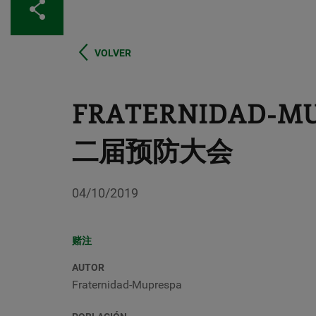
分享
VOLVER
FRATERNIDAD-
二届预防大会
04/10/2019
赌注
AUTOR
Fraternidad-Muprespa