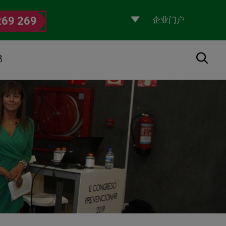
Selecciona
269 269
un
perfil
搜索
书