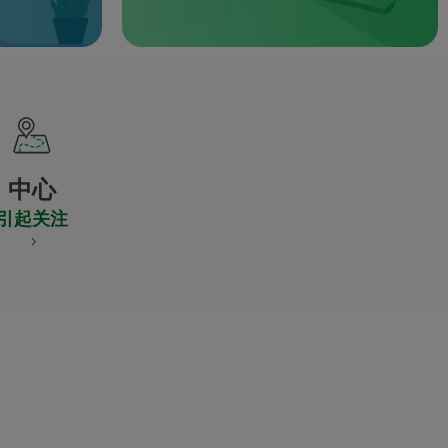
中心
引起关注
S
NES