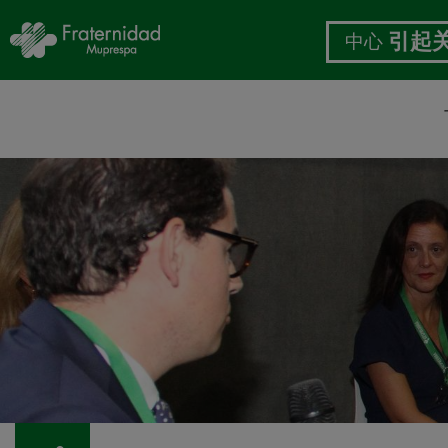
中心
引起
跳
转
到
主
要
内
容