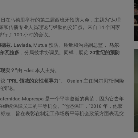
月 3 日至 4 日在马德里举行的第二届西班牙预防大会，主题为“从理
和传播专业人员理论与经验的交汇点。来自 14 个国家
堂举行了 100 小时的会议。
兹. Laviada
, Mutua 预防、质量和沟通副总监，
马尔·
阿尔瓦拉多
，分局技术协调员。同样，展览
20世纪的预防
现实？”
由 Fdez 本人主持。
会议
“PRL 领域的女性领导力”
。 Osalan 主任阿尔贝托·阿隆
们参加的辩论。
ernidad-Muprespa 是一个平等遵循的典范，因为它去年
，旨在继续保障员工的平等机会。”他还保证，“2018 年，他获
越标志，旨在表彰在制定工作场所平等机会政策方面表现突