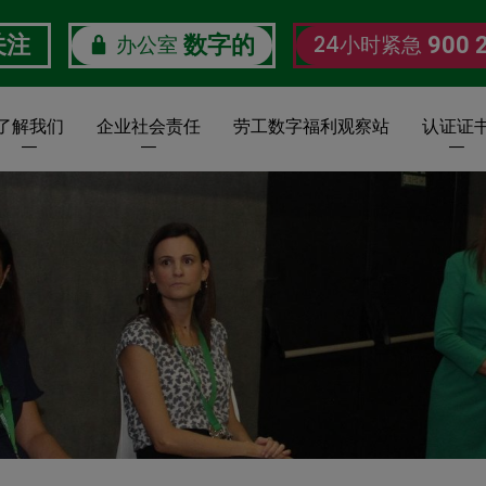
办公室
24小时紧急
关注
数字的
900 
了解我们
企业社会责任
劳工数字福利观察站
认证证