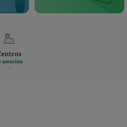
Centros
e atención
S
NES