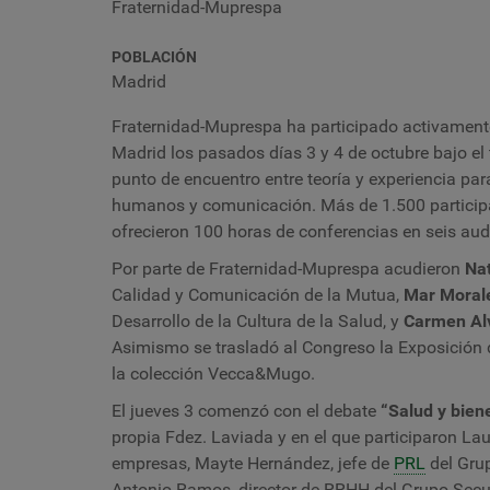
Fraternidad-Muprespa
POBLACIÓN
Madrid
Fraternidad-Muprespa ha participado activamente
Madrid los pasados días 3 y 4 de octubre bajo el tí
punto de encuentro entre teoría y experiencia pa
humanos y comunicación. Más de 1.500 participa
ofrecieron 100 horas de conferencias en seis aud
Por parte de Fraternidad-Muprespa acudieron
Nat
Calidad y Comunicación de la Mutua,
Mar Moral
Desarrollo de la Cultura de la Salud, y
Carmen Al
Asimismo se trasladó al Congreso la Exposición
la colección Vecca&Mugo.
El jueves 3 comenzó con el debate
“Salud y bien
propia Fdez. Laviada y en el que participaron La
empresas, Mayte Hernández, jefe de
PRL
del Grup
Antonio Ramos, director de RRHH del Grupo Se