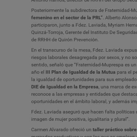
Posteriormente la subdirectora de Fraternidad-M
femenino en el sector de la PRL”
. Alberto Alonso
participaron, junto a Fdez. Laviada, Myriam Herná
Quinzá-Torroja, Gerente del Instituto De Segurida
de RRHH de Quirón Prevención.
En el transcurso de la mesa, Fdez. Laviada expus
riesgos laborales desagregada por sexos, y no so
sentido, señaló que “Fraternidad-Muprespa es un
año el
III Plan de Igualdad de la Mutua
para el p
la igualdad de oportunidades para sus empleado
DIE de Igualdad en la Empresa
, una marca de ex
reconoce a las empresas y entidades que destacan
oportunidades en el ámbito laboral, y además im
Fdez. Laviada aseguró que hacen falta políticas 
imagen de mujer positiva, igualitaria y plural”.
Carmen Alvarado ofreció un
taller práctico sobr
mercados productivos y con los que se emplean ar