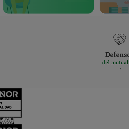
Defens
del mutual