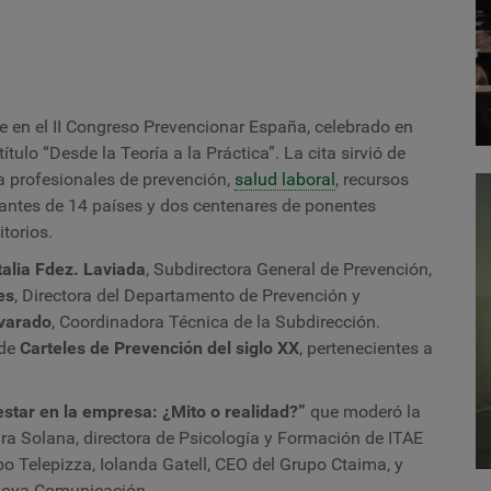
 en el II Congreso Prevencionar España, celebrado en
tulo “Desde la Teoría a la Práctica”. La cita sirvió de
ra profesionales de prevención,
salud laboral
, recursos
ntes de 14 países y dos centenares de ponentes
itorios.
alia Fdez. Laviada
, Subdirectora General de Prevención,
es
, Directora del Departamento de Prevención y
varado
, Coordinadora Técnica de la Subdirección.
 de
Carteles de Prevención del siglo XX
, pertenecientes a
estar en la empresa: ¿Mito o realidad?”
que moderó la
ura Solana, directora de Psicología y Formación de ITAE
o Telepizza, Iolanda Gatell, CEO del Grupo Ctaima, y
cuoya Comunicación.