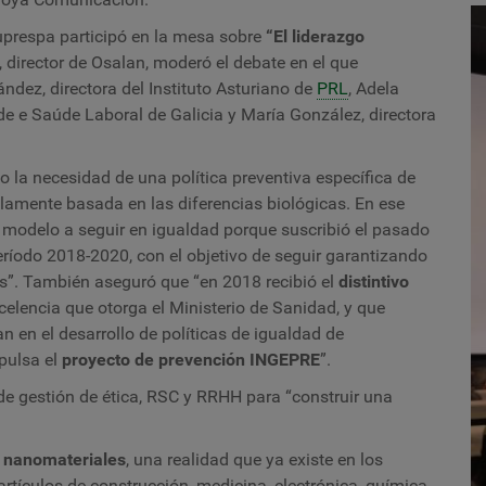
uprespa participó en la mesa sobre
“El liderazgo
, director de Osalan, moderó el debate en el que
ndez, directora del Instituto Asturiano de
PRL
, Adela
de e Saúde Laboral de Galicia y María González, directora
o la necesidad de una política preventiva específica de
lamente basada en las diferencias biológicas. En ese
 modelo a seguir en igualdad porque suscribió el pasado
eríodo 2018-2020, con el objetivo de seguir garantizando
s”. También aseguró que “en 2018 recibió el
distintivo
celencia que otorga el Ministerio de Sanidad, y que
 en el desarrollo de políticas de igualdad de
pulsa el
proyecto de prevención INGEPRE
”.
de gestión de ética, RSC y RRHH para “construir una
e nanomateriales
, una realidad que ya existe en los
tículos de construcción, medicina, electrónica, química,