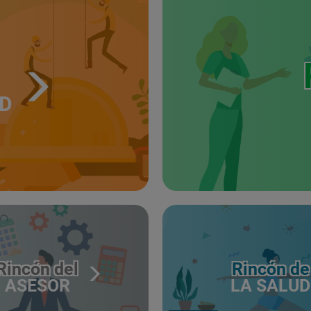
UD
Rincón del
Rincón de
ASESOR
LA SALUD