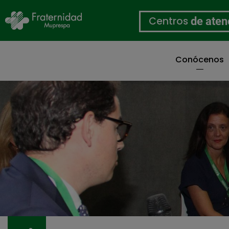
Centros
de aten
Conócenos
Pasar
al
contenido
principal