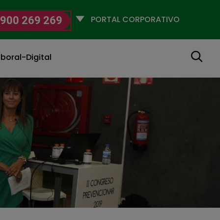
Selecciona
900 269 269
un
perfil
Buscar
boral-Digital