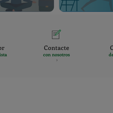
or
Contacte
ista
con nosotros
d
CERTIFICADO
Y
ACREDITACIO