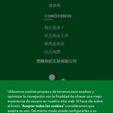
健康角
CONÓCENOS
我们是谁？
在互助会工作
新闻发布室
站点地图
照顾你的互助保险公司
照
顾
您
的
Utilizamos cookies propias y de terceros para analizar y
共
optimizar la navegación con la finalidad de ofrecer una mejor
同
experiencia de usuario en nuestro sitio web. Si hace clic sobre
el botón “
Aceptar todas las cookies
” consideramos que
基
acepta su uso. Del mismo modo puede configurarlas a su
金