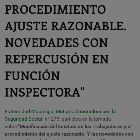
PROCEDIMIENTO
AJUSTE RAZONABLE.
NOVEDADES CON
REPERCUSIÓN EN
FUNCIÓN
INSPECTORA"
Fraternidad-Muprespa
,
Mutua Colaboradora con la
Seguridad Social
nº 275, participa en la jornada
sobre
"Modificación del
E
statuto de los Trabajadores y el
procedimiento del ajuste razonable. Y las
novedades con