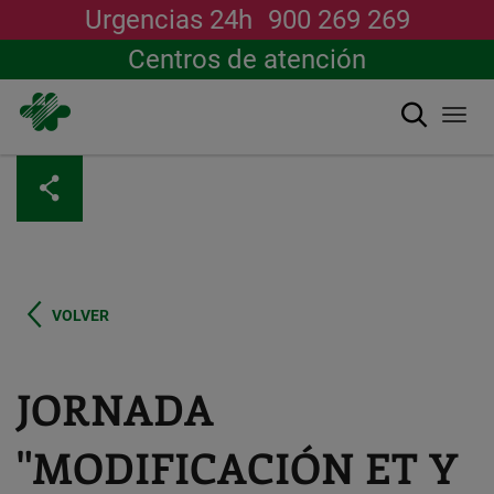
Urgencias 24h
900 269 269
Centros de atención
搜索
Togg
navi
跳
转
到
主
要
内
容
VOLVER
JORNADA
"MODIFICACIÓN ET Y