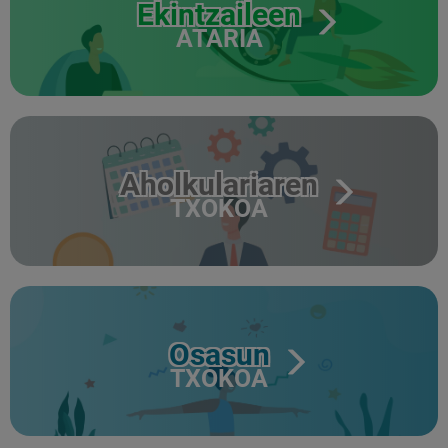
Ekintzaileen
ATARIA
Aholkulariaren
TXOKOA
Osasun
TXOKOA