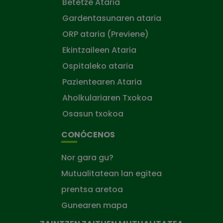
Betetze Ataria
Gardentasunaren ataria
ORP ataria (Previene)
Ekintzaileen Ataria
Ospitaleko ataria
Pazientearen Ataria
Aholkulariaren Txokoa
Osasun txokoa
CONÓCENOS
Nor gara gu?
Mutualitatean lan egitea
prentsa aretoa
Gunearen mapa