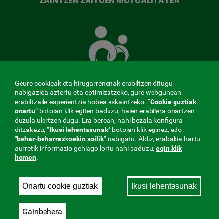
ZAINTZEN ZAITUEN MUTUALITATEA
Zaintzen
zaituen
Mutua
Geure cookieak eta hirugarrenenak erabiltzen ditugu
nabigazioa aztertu eta optimizatzeko, gure webgunean
erabiltzaile-esperientzia hobea eskaintzeko. “
Cookie guztiak
MENÚ
onartu
” botoian klik egiten baduzu, haien erabilera onartzen
duzula ulertzen dugu. Era berean, nahi bezala konfigura
ditzakezu, ”
Ikusi lehentasunak
REDES
” botoian klik eginez, edo
"behar-beharrezkoekin
soilik
” nabigatu. Aldiz, erabakia hartu
aurretik informazio gehiago lortu nahi baduzu,
egin klik
SOCIALES
hemen
.
Kontratatzailearen profila
|
Cookies
|
Lege-oharra
|
V20
Pribatutasun-politika
Onartu cookie guztiak
Ikusi lehentasunak
Gizarte Segurantzarekin lan egiten duen
Mutualitatea, 275. Fraternidad-Muprespa 2026
Gainbehera