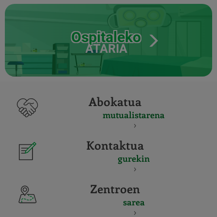
Ospitaleko
ATARIA
Abokatua
mutualistarena
Kontaktua
gurekin
Zentroen
sarea