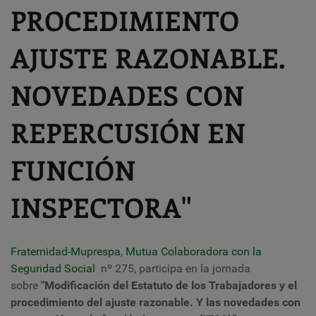
PROCEDIMIENTO
AJUSTE RAZONABLE.
NOVEDADES CON
REPERCUSIÓN EN
FUNCIÓN
INSPECTORA"
Fraternidad-Muprespa
,
Mutua Colaboradora con la
Seguridad Social
nº 275, participa en la jornada
sobre
"Modificación del
E
statuto de los Trabajadores y el
procedimiento del ajuste razonable. Y las
novedades con