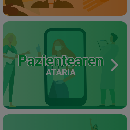
Pazientearen
ATARIA