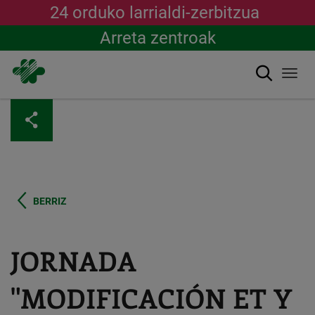
24 orduko larrialdi-zerbitzua
Arreta zentroak
Bilatu
Togg
navi
Skip
to
main
content
BERRIZ
JORNADA
"MODIFICACIÓN ET Y