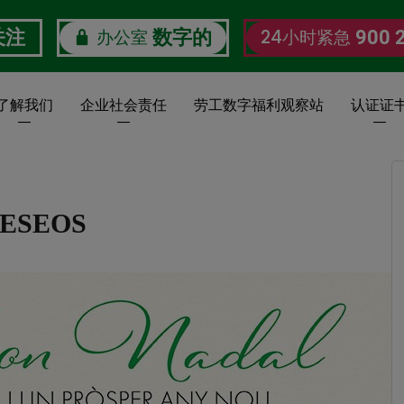
办公室
24小时紧急
关注
数字的
900 
了解我们
企业社会责任
劳工数字福利观察站
认证证
DESEOS