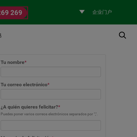
Selecciona
269 269
un
perfil
搜索
书
Tu nombre
*
Tu correo electrónico
*
¿A quién quieres felicitar?
*
Puedes poner varios correos electrónicos separados por ",".