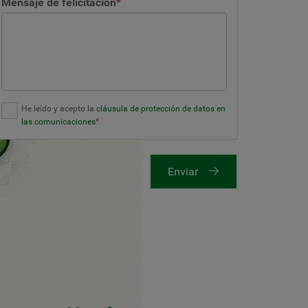
Mensaje de felicitación
*
He leído y acepto la
cláusula de protección de datos en
las comunicaciones
*
Enviar