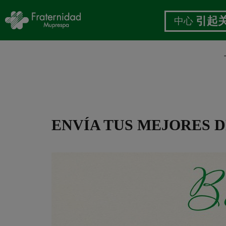
中心
引起
跳
转
到
主
要
ENVÍA TUS MEJORES 
内
容