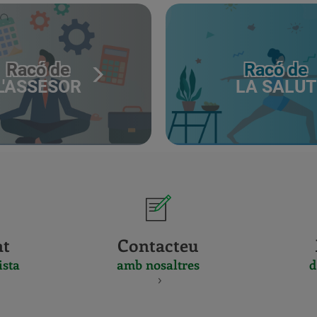
Racó de
Racó de
L'ASSESOR
LA SALUT
at
Contacteu
ista
amb nosaltres
d