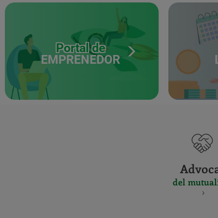
Portal de
EMPRENEDOR
Advoc
del mutual