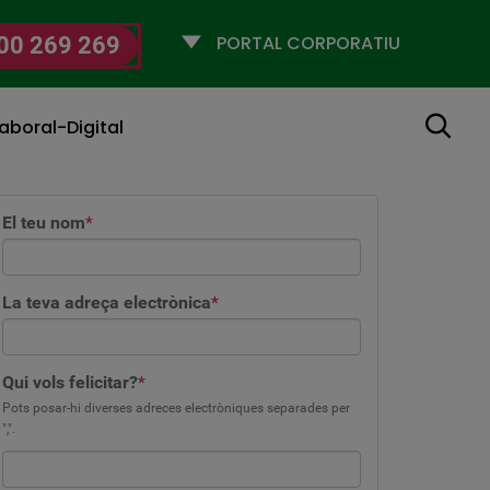
Selecciona
00 269 269
un
perfil
Cerca
aboral-Digital
El teu nom
*
La teva adreça electrònica
*
Qui vols felicitar?
*
Pots posar-hi diverses adreces electròniques separades per
",".