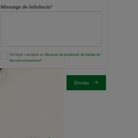
Missatge de felicitació
*
He llegit i accepto la
clàusula de protecció de dades en
les comunicacions
*
Envieu