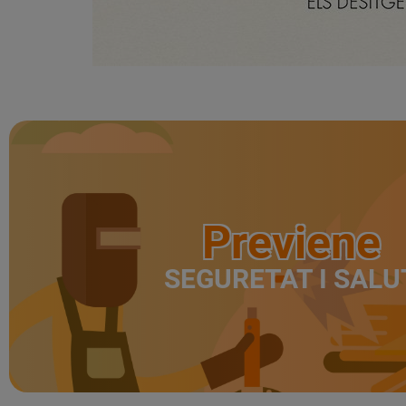
Previene
SEGURETAT I SALU