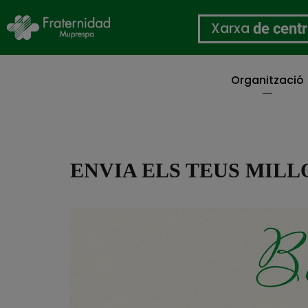
Xarxa
de cent
Organització
Vés
al
contingut
ENVIA ELS TEUS MILL