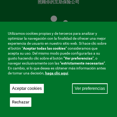
照顾你的互助保险公司
照
顾
您
的
Utilizamos cookies propias y de terceros para analizar y
共
optimizar la navegación con la finalidad de ofrecer una mejor
同
experiencia de usuario en nuestro sitio web. Si hace clic sobre
el botón “
Aceptar todas las cookies
” consideramos que
基
acepta su uso. Del mismo modo puede configurarlas a su
金
gusto haciendo clic sobre el botón ”
Ver preferencias
”, o
MENÚ
navegar exclusivamente con las
"estrictamente
necesarias
”.
En cambio, si lo que desea es obtener más información antes
REDES
de tomar una decisión,
haga clic aquí
.
SOCIALES
Aceptar cookies
Ver preferencias
与社会保障的相互合作者，275 Fraternidad-Muprespa
V20
2026
Rechazar
保存
简体中文