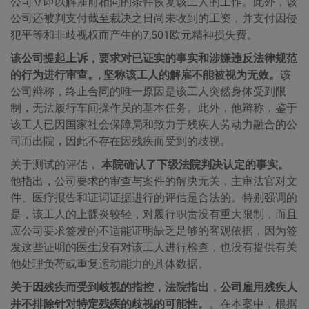
公司立即以解雇前相同的条件恢复该工人的工作。此外，该
公司还被判支付截至裁决之日尚未收到的工资，并支付因侵
犯平等和非歧视权而产生的7,501欧元精神损失费。
该公司提起上诉，要求对已证实的事实和涉嫌违反法律规范
的行为进行审查。
,
坚称该工人的解雇不能被视为无效。
该
公司辩称，终止合同的唯一原因是该工人突然身体受到限
制，无法履行车间操作员的基本任务。此外，他辩称，鉴于
该工人已因国家社会保障局和致力于残疾人劳动力融合的公
司而出院，因此不存在因残疾而受到的歧视。
关于测试的评估，
本院确认了下级法院判决认定的事实。
他指出，公司要求的审查与案件的解决无关，主审法官对文
件、医疗报告和证词证据进行的评估是合法的。特别强调的
是，该工人的上髁炎较轻，对履行职责没有重大限制，而且
应公司要求签发的不适能证明缺乏足够的客观依据，因为签
发这些证明的医生没有对该工人进行检查，也没有提供有关
他处理负荷或重复运动能力的具体数据。
关于因残疾而受到歧视的指控，法院指出，公司雇用残疾人
并不排除针对特定残疾的歧视的可能性。
。在本案中，根据