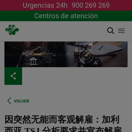
Urgencias 24h
900 269 269
Centros de atención
搜索
Togg
navi
跳
转
到
主
要
内
容
VOLVER
因突然无能而客观解雇：加利
西亚 TSJ 分析要求并宣布解雇