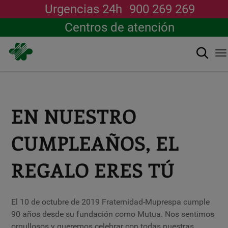
Urgencias 24h
900 269 269
Centros de atención
Buscar
T
na
Pasar
al
contenido
principal
EN NUESTRO
CUMPLEAÑOS, EL
REGALO ERES TÚ
El 10 de octubre de 2019 Fraternidad-Muprespa cumple
90 años desde su fundación como Mutua. Nos sentimos
orgullosos y queremos celebrar con todas nuestras