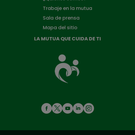
Trabaje en la mutua
Sala de prensa
Mapa del sitio
LA MUTUA QUE CUIDA DE TI
La
Mutua
que
cuida
de
ti
MENÚ
REDES
SOCIALES