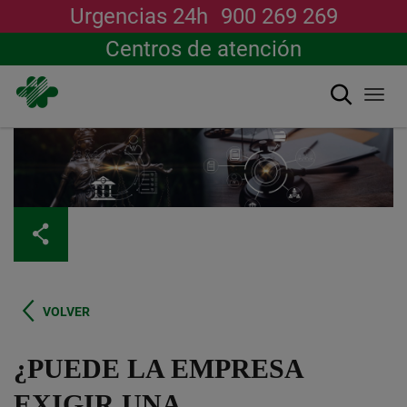
Urgencias 24h
900 269 269
Centros de atención
Buscar
Togg
navi
Pasar
al
contenido
principal
VOLVER
¿PUEDE LA EMPRESA
EXIGIR UNA