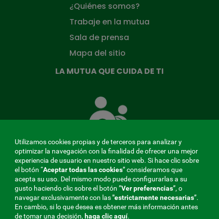
¿Quiénes somos?
Trabaje en la mutua
Sala de prensa
Mapa del sitio
LA MUTUA QUE CUIDA DE TI
La
Mutua
que
cuida
de
Utilizamos cookies propias y de terceros para analizar y
ti
optimizar la navegación con la finalidad de ofrecer una mejor
experiencia de usuario en nuestro sitio web. Si hace clic sobre
el botón “
Aceptar todas las cookies
” consideramos que
acepta su uso. Del mismo modo puede configurarlas a su
MENÚ
gusto haciendo clic sobre el botón ”
Ver preferencias
”, o
navegar exclusivamente con las
"estrictamente
necesarias
”.
REDES
En cambio, si lo que desea es obtener más información antes
de tomar una decisión,
haga clic aquí
.