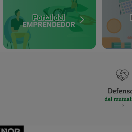
Portal del
EMPRENDEDOR
Defens
del mutual