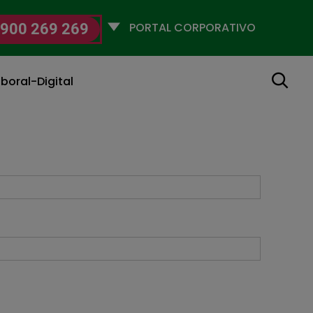
Selecciona
900 269 269
un
perfil
Buscar
boral-Digital