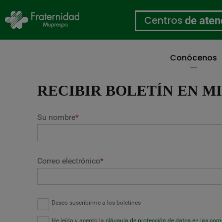
Centros
de aten
Conócenos
Pasar
al
RECIBIR BOLETÍN EN M
contenido
principal
Su nombre
*
Correo electrónico
*
Deseo suscribirme a los boletines
He leído y acepto la
cláusula de protección de datos en las co