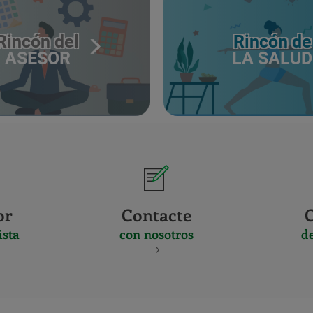
Rincón del
Rincón de
ASESOR
LA SALUD
or
Contacte
ista
con nosotros
d
CERTIFICADO