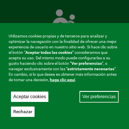
La
Mutua
que
cuida
de
Utilizamos cookies propias y de terceros para analizar y
ti
optimizar la navegación con la finalidad de ofrecer una mejor
experiencia de usuario en nuestro sitio web. Si hace clic sobre
el botón “
Aceptar todas las cookies
” consideramos que
acepta su uso. Del mismo modo puede configurarlas a su
MENÚ
gusto haciendo clic sobre el botón ”
Ver preferencias
”, o
navegar exclusivamente con las
"estrictamente
necesarias
”.
REDES
En cambio, si lo que desea es obtener más información antes
de tomar una decisión,
haga clic aquí
.
SOCIALES
Perfil de contratante
|
Cookies
|
Aviso legal
|
Privacidad
V20
Aceptar cookies
Ver preferencias
Mutua Colaboradora con la Seguridad Social, 275.
Fraternidad-Muprespa 2026
Rechazar
Guardar
Castellano