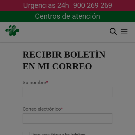
Urgencias 24h
900 269 269
Centros de atención
Buscar
Togg
navi
Pasar
al
RECIBIR BOLETÍN
contenido
principal
EN MI CORREO
Su nombre
*
Correo electrónico
*
Deseo suscribirme a los boletines