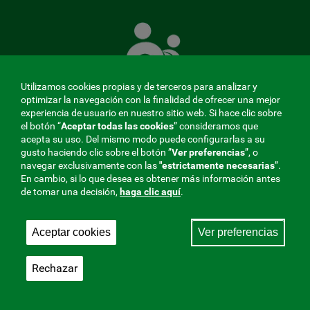
La
Mutua
que
cuida
de
Utilizamos cookies propias y de terceros para analizar y
ti
optimizar la navegación con la finalidad de ofrecer una mejor
experiencia de usuario en nuestro sitio web. Si hace clic sobre
el botón “
Aceptar todas las cookies
” consideramos que
acepta su uso. Del mismo modo puede configurarlas a su
MENÚ
gusto haciendo clic sobre el botón ”
Ver preferencias
”, o
navegar exclusivamente con las
"estrictamente
necesarias
”.
REDES
En cambio, si lo que desea es obtener más información antes
de tomar una decisión,
haga clic aquí
.
SOCIALES
Perfil de contratante
|
Cookies
|
Aviso legal
|
Privacidad
V20
Aceptar cookies
Ver preferencias
Mutua Colaboradora con la Seguridad Social, 275.
Fraternidad-Muprespa 2026
Rechazar
Guardar
Castellano