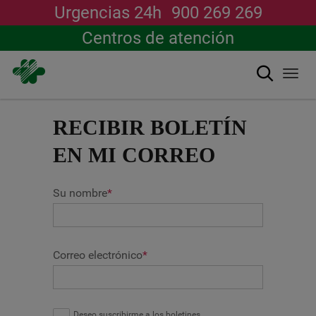
Urgencias 24h
900 269 269
Centros de atención
Buscar
Togg
navi
Pasar
al
RECIBIR BOLETÍN
contenido
principal
EN MI CORREO
Su nombre
*
Correo electrónico
*
Deseo suscribirme a los boletines