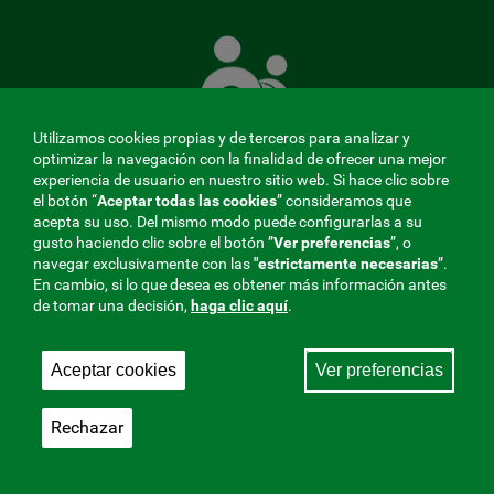
La
Mutua
que
cuida
de
Utilizamos cookies propias y de terceros para analizar y
ti
optimizar la navegación con la finalidad de ofrecer una mejor
experiencia de usuario en nuestro sitio web. Si hace clic sobre
el botón “
Aceptar todas las cookies
” consideramos que
acepta su uso. Del mismo modo puede configurarlas a su
MENÚ
gusto haciendo clic sobre el botón ”
Ver preferencias
”, o
navegar exclusivamente con las
"estrictamente
necesarias
”.
REDES
En cambio, si lo que desea es obtener más información antes
de tomar una decisión,
haga clic aquí
.
SOCIALES
Perfil de contratante
|
Cookies
|
Aviso legal
|
Privacidad
V20
Aceptar cookies
Ver preferencias
Mutua Colaboradora con la Seguridad Social, 275.
Fraternidad-Muprespa 2026
Rechazar
Guardar
Castellano