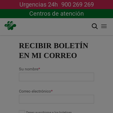
Urgencias 24h
900 269 269
Centros de atención
Buscar
Togg
navi
Pasar
al
RECIBIR BOLETÍN
contenido
principal
EN MI CORREO
Su nombre
*
Correo electrónico
*
Deseo suscribirme a los boletines