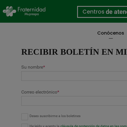
Centros
de aten
Conócenos
Pasar
al
RECIBIR BOLETÍN EN M
contenido
principal
Su nombre
*
Correo electrónico
*
Deseo suscribirme a los boletines
He leído y acepto la
cláusula de protección de datos en las co