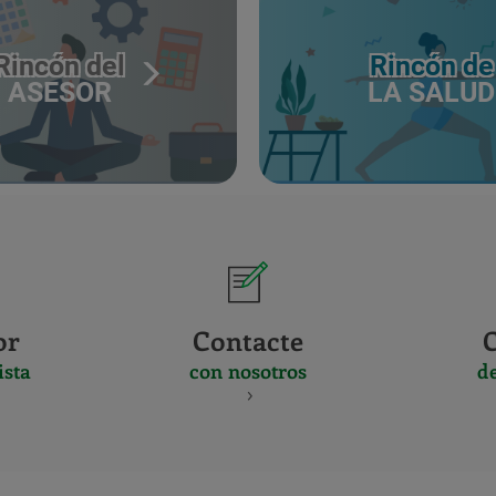
Rincón del
Rincón de
ASESOR
LA SALUD
or
Contacte
ista
con nosotros
d
CERTIFICADO