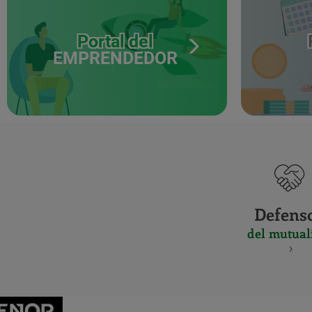
Portal del
EMPRENDEDOR
Defens
del mutual