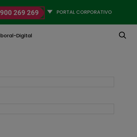
Selecciona
900 269 269
un
perfil
Buscar
boral-Digital