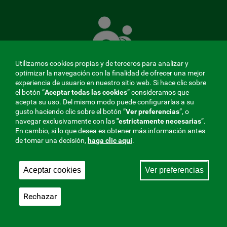
La
Mutua
que
cuida
de
Utilizamos cookies propias y de terceros para analizar y
ti
optimizar la navegación con la finalidad de ofrecer una mejor
experiencia de usuario en nuestro sitio web. Si hace clic sobre
el botón “
Aceptar todas las cookies
” consideramos que
acepta su uso. Del mismo modo puede configurarlas a su
MENÚ
gusto haciendo clic sobre el botón ”
Ver preferencias
”, o
navegar exclusivamente con las
"estrictamente
necesarias
”.
REDES
En cambio, si lo que desea es obtener más información antes
de tomar una decisión,
haga clic aquí
.
SOCIALES
Perfil de contratante
|
Cookies
|
Aviso legal
|
Privacidad
V20
Aceptar cookies
Ver preferencias
Mutua Colaboradora con la Seguridad Social, 275.
Fraternidad-Muprespa 2026
Rechazar
Guardar
Castellano