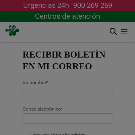
Urgencias 24h
900 269 269
Centros de atención
Buscar
Togg
navi
Pasar
al
RECIBIR BOLETÍN
contenido
principal
EN MI CORREO
Su nombre
*
Correo electrónico
*
Deseo suscribirme a los boletines