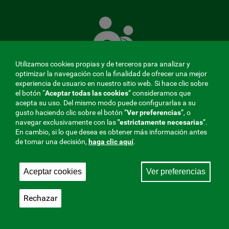
La
Mutua
que
cuida
de
Utilizamos cookies propias y de terceros para analizar y
ti
optimizar la navegación con la finalidad de ofrecer una mejor
experiencia de usuario en nuestro sitio web. Si hace clic sobre
el botón “
Aceptar todas las cookies
” consideramos que
acepta su uso. Del mismo modo puede configurarlas a su
MENÚ
gusto haciendo clic sobre el botón ”
Ver preferencias
”, o
navegar exclusivamente con las
"estrictamente
necesarias
”.
REDES
En cambio, si lo que desea es obtener más información antes
de tomar una decisión,
haga clic aquí
.
SOCIALES
Perfil de contratante
|
Cookies
|
Aviso legal
|
Privacidad
V20
Aceptar cookies
Ver preferencias
Mutua Colaboradora con la Seguridad Social, 275.
Fraternidad-Muprespa 2026
Rechazar
Guardar
Castellano