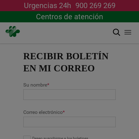
Urgencias 24h
900 269 269
Centros de atención
Buscar
Togg
navi
Pasar
al
RECIBIR BOLETÍN
contenido
principal
EN MI CORREO
Su nombre
*
Correo electrónico
*
Deseo suscribirme a los boletines