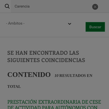
Buscar
Urgencias 24h
900 269 269
Cance
Centros de atención
Ámbito
Buscar
Togg
Buscar
navi
Pasar
al
contenido
principal
SE HAN ENCONTRADO LAS
SIGUIENTES COINCIDENCIAS
CONTENIDO
10
RESULTADOS EN
TOTAL
PRESTACIÓN EXTRAORDINARIA DE CESE
DE ACTIVIDAD PARA AUTÓNOMOS CON