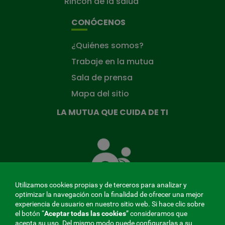
Rincón de la salud
CONÓCENOS
¿Quiénes somos?
Trabaje en la mutua
Sala de prensa
Mapa del sitio
LA MUTUA QUE CUIDA DE TI
La
Mutua
que
cuida
de
Utilizamos cookies propias y de terceros para analizar y
ti
optimizar la navegación con la finalidad de ofrecer una mejor
experiencia de usuario en nuestro sitio web. Si hace clic sobre
el botón “
Aceptar todas las cookies
” consideramos que
acepta su uso. Del mismo modo puede configurarlas a su