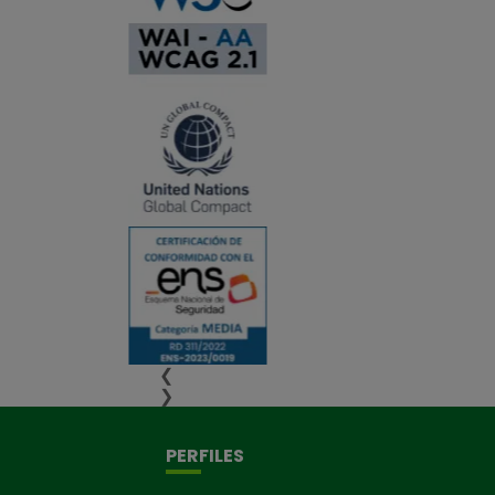
❮
❯
PERFILES