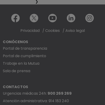
❯
Menú redes sociales
Facebook
X
Youtube
LinkedIn
Instagram
Privacidad
/
Cookies
/
Aviso legal
CONÓCENOS
Portal de transparencia
Portal de cumplimiento
Trabaje en la Mutua
Sala de prensa
CONTACTOS
Urgencias médicas 24h:
900 269 269
Atención administrativa: 914 183 240