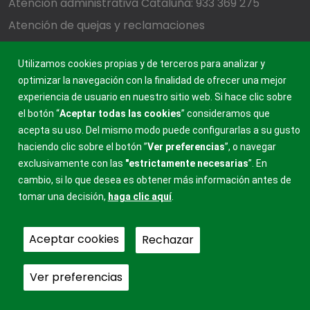
Atención administrativa Cataluña: 933 369 275
Atención de quejas y reclamaciones
Utilizamos cookies propias y de terceros para analizar y
FRATERNIDAD-MUPRESPA
optimizar la navegación con la finalidad de ofrecer una mejor
MUTUA COLABORADORA CON LA SEGURIDAD SOCIAL, 275
experiencia de usuario en nuestro sitio web. Si hace clic sobre
el botón “
Aceptar todas las cookies
” consideramos que
acepta su uso. Del mismo modo puede configurarlas a su gusto
haciendo clic sobre el botón ”
Ver preferencias
”, o navegar
exclusivamente con las
"estrictamente
necesarias
”. En
cambio, si lo que desea es obtener más información antes de
tomar una decisión,
haga clic aquí
.
Aceptar cookies
Rechazar
Ver preferencias