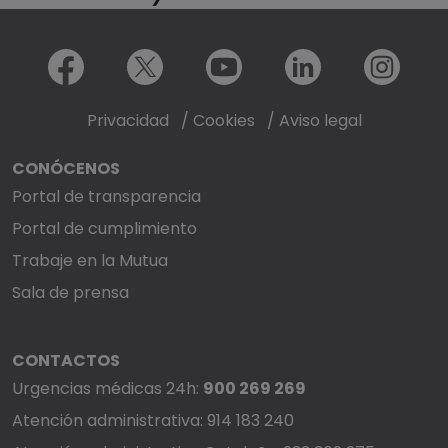
Menú redes sociales
Facebook
X
Youtube
LinkedIn
Instagram
Privacidad
/
Cookies
/
Aviso legal
CONÓCENOS
Portal de transparencia
Portal de cumplimiento
Trabaje en la Mutua
Sala de prensa
CONTACTOS
Urgencias médicas 24h:
900 269 269
Atención administrativa: 914 183 240