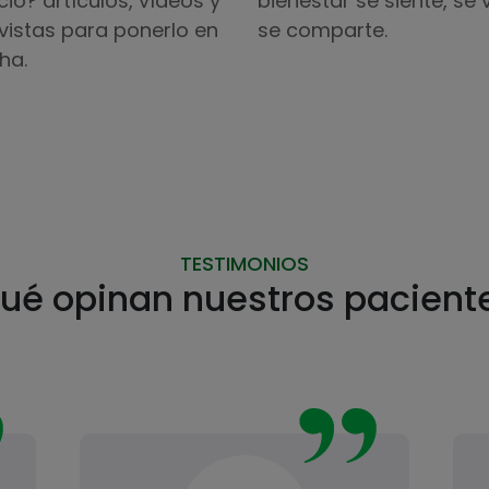
io? artículos, vídeos y
bienestar se siente, se 
vistas para ponerlo en
se comparte.
ha.
TESTIMONIOS
ué opinan nuestros pacient