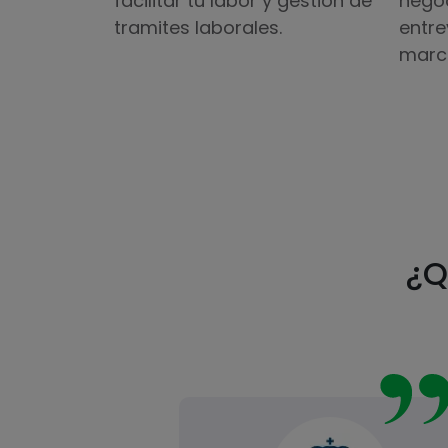
facilitar tu labor y gestión de
negoc
tramites laborales.
entre
marc
¿Q