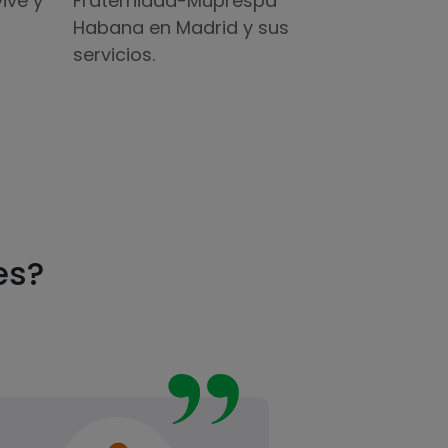
Fraternidad-Muprespa
vive y
Habana en Madrid y sus
servicios.
es?