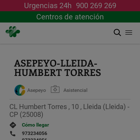
Urgencias 24h
900 269 269
Centros de atención
Buscar
Togg
navi
Pasar
al
contenido
ASEPEYO-LLEIDA-
principal
HUMBERT TORRES
Asepeyo
Asistencial
CL Humbert Torres , 10 , Lleida (Lleida) -
CP (25008)
Cómo llegar
973234056