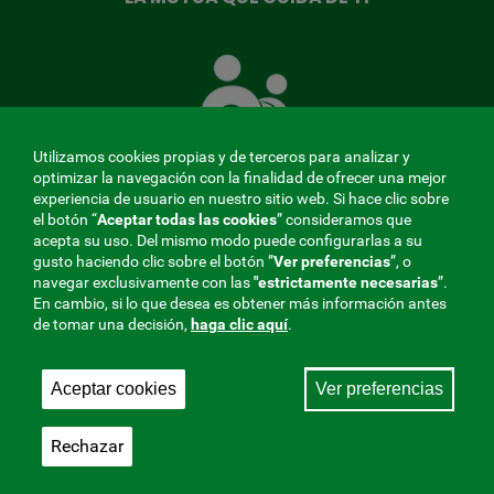
La
Mutua
que
cuida
de
Utilizamos cookies propias y de terceros para analizar y
ti
optimizar la navegación con la finalidad de ofrecer una mejor
experiencia de usuario en nuestro sitio web. Si hace clic sobre
el botón “
Aceptar todas las cookies
” consideramos que
acepta su uso. Del mismo modo puede configurarlas a su
MENÚ
gusto haciendo clic sobre el botón ”
Ver preferencias
”, o
navegar exclusivamente con las
"estrictamente
necesarias
”.
REDES
En cambio, si lo que desea es obtener más información antes
de tomar una decisión,
haga clic aquí
.
SOCIALES
Perfil de contratante
|
Cookies
|
Aviso legal
|
Privacidad
V20
Aceptar cookies
Ver preferencias
Mutua Colaboradora con la Seguridad Social, 275.
Fraternidad-Muprespa 2026
Rechazar
Guardar
Castellano