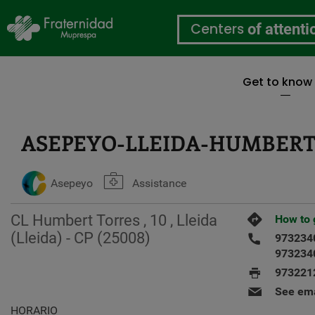
Centers
of attenti
Get to know
Skip
to
main
ASEPEYO-LLEIDA-HUMBERT
content
Asepeyo
Assistance
CL Humbert Torres , 10 , Lleida
How to 
(Lleida) - CP (25008)
973234
973234
973221
See ema
HORARIO