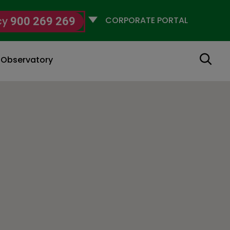
Selecciona
cy
900 269 269
un
perfil
Search
g Observatory