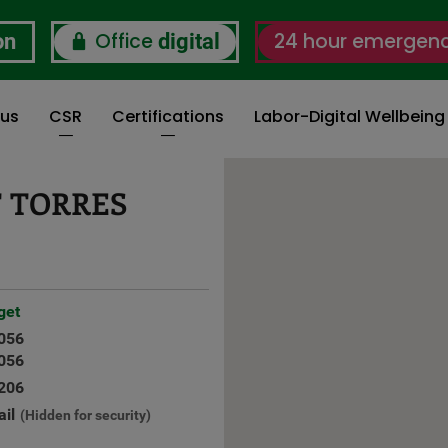
Office
24 hour emergen
on
digital
 us
CSR
Certifications
Labor-Digital Wellbein
 TORRES
get
056
056
206
il
(Hidden for security)