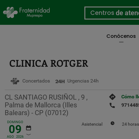
Centros
de aten
Conócenos
Pasar
al
contenido
CLINICA ROTGER
principal
Concertados
Urgencias 24h
CL SANTIAGO RUSIÑOL , 9 ,
Cómo ll
Palma de Mallorca (Illes
971448
Balears) - CP (07012)
DOMINGO
Asistencial
24 horas
09
AGO
2026