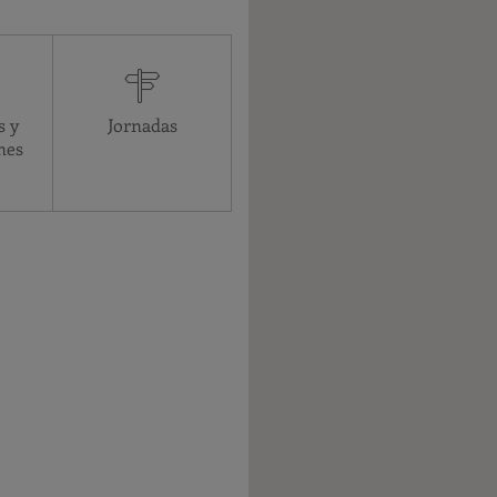
Asistencial
24 horas
24 horas
24 horas
s y
Jornadas
24 horas
nes
24 horas
24 horas
24 horas