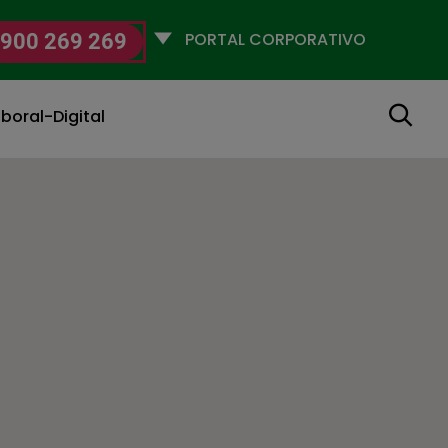
Selecciona
900 269 269
un
perfil
Buscar
boral-Digital