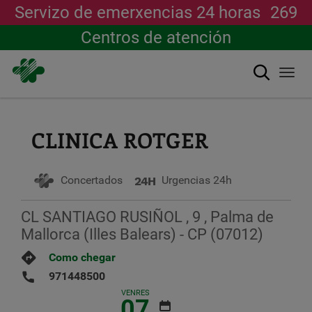
Servizo de emerxencias 24 horas
269
Centros de atención
Buscar
Togg
navi
Ir
o
contido
CLINICA ROTGER
principal
Concertados
Urgencias 24h
CL SANTIAGO RUSIÑOL , 9 , Palma de
Mallorca (Illes Balears) - CP (07012)
Como chegar
971448500
VENRES
07