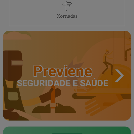
LU
24 horas
Xornadas
Previene
SEGURIDADE E SAÚDE