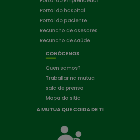
Portal do Emprendedor
Portal do hospital
Portal do paciente
Recuncho de asesores
Recuncho de saúde
CONÓCENOS
Quen somos?
Traballar na mutua
sala de prensa
Mapa do sitio
A MUTUA QUE COIDA DE TI
A
Mutua
que