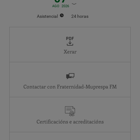
AGO
2026
Asistencial
24 horas
AGOSTO
2026
LU
MA
MÉ
XO
VE
SÁ
DO
1
2
Xerar
3
4
5
6
7
8
9
10
11
12
13
14
15
16
17
18
19
20
21
22
23
24
25
26
27
28
29
30
Contactar con Fraternidad-Muprespa
31
Asistencial
MA
24 horas
ME
24 horas
Certificacións e acreditacións
XO
24 horas
VE
24 horas
SA
24 horas
DO
24 horas