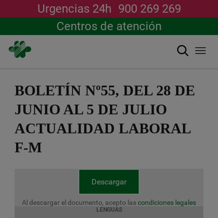
Urgencias 24h
900 269 269
Centros de atención
Buscar
Togg
navi
Pasar
al
BOLETÍN Nº55, DEL 28 DE
contenido
principal
JUNIO AL 5 DE JULIO
ACTUALIDAD LABORAL
F-M
Descargar
Al descargar el documento, acepto las
condiciones legales
LENGUAS