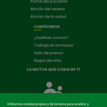
Portal del paciente
Rincón del asesor
Rincón de la salud
CONÓCENOS
¿Quiénes somos?
Trabaje en la mutua
Sala de prensa
Mapa del sitio
LA MUTUA QUE CUIDA DE TI
La
Mutua
que
cuida
de
Utilizamos cookies propias y de terceros para analizar y
ti