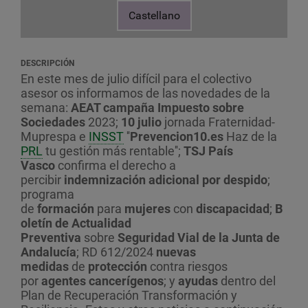
Castellano
DESCRIPCIÓN
En este mes de julio difícil para el colectivo
asesor os informamos de las novedades de la
semana:
AEAT campaña Impuesto sobre
Sociedades
2023;
10 julio
jornada
Fraternidad-
Muprespa e
INSST
''
Prevencion10.es
Haz de la
PRL
tu gestión más rentable'';
TSJ País
Vasco
confirma el derecho a
percibir
indemnización adicional por despido
;
programa
de
formación
para
mujeres
con
discapacidad
;
B
oletín de Actualidad
Preventiva
sobre
Seguridad Vial
de la Junta de
Andalucía
;
RD 612/2024
nuevas
medidas
de
protección
contra riesgos
por
agentes cancerígenos
; y
ayudas
dentro del
Plan de Recuperación Transformación y