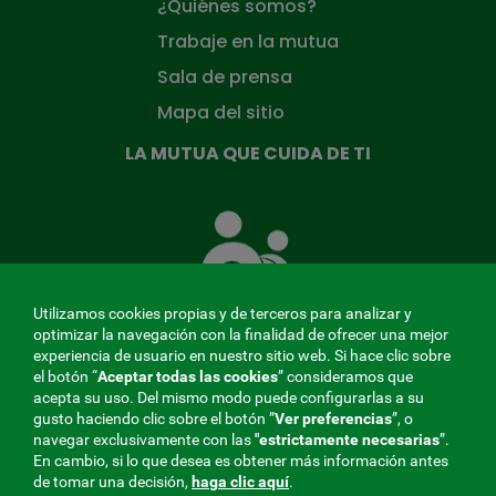
¿Quiénes somos?
Trabaje en la mutua
Sala de prensa
Mapa del sitio
LA MUTUA QUE CUIDA DE TI
La
Mutua
que
cuida
de
Utilizamos cookies propias y de terceros para analizar y
ti
optimizar la navegación con la finalidad de ofrecer una mejor
experiencia de usuario en nuestro sitio web. Si hace clic sobre
el botón “
Aceptar todas las cookies
” consideramos que
acepta su uso. Del mismo modo puede configurarlas a su
MENÚ
gusto haciendo clic sobre el botón ”
Ver preferencias
”, o
navegar exclusivamente con las
"estrictamente
necesarias
”.
REDES
En cambio, si lo que desea es obtener más información antes
de tomar una decisión,
haga clic aquí
.