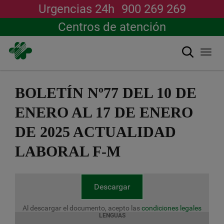
Urgencias 24h
900 269 269
Centros de atención
Buscar
Togg
navi
Pasar
al
BOLETÍN Nº77 DEL 10 DE
contenido
principal
ENERO AL 17 DE ENERO
DE 2025 ACTUALIDAD
LABORAL F-M
Descargar
Al descargar el documento, acepto las
condiciones legales
LENGUAS