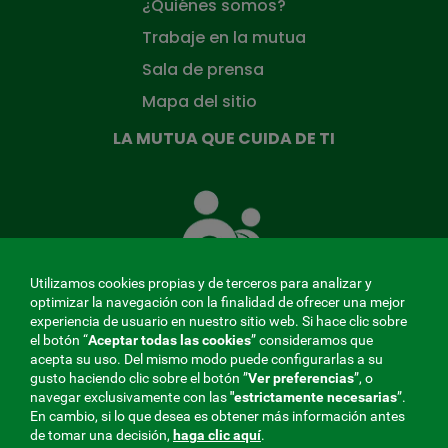
¿Quiénes somos?
Trabaje en la mutua
Sala de prensa
Mapa del sitio
LA MUTUA QUE CUIDA DE TI
La
Mutua
que
cuida
de
Utilizamos cookies propias y de terceros para analizar y
ti
optimizar la navegación con la finalidad de ofrecer una mejor
experiencia de usuario en nuestro sitio web. Si hace clic sobre
el botón “
Aceptar todas las cookies
” consideramos que
acepta su uso. Del mismo modo puede configurarlas a su
MENÚ
gusto haciendo clic sobre el botón ”
Ver preferencias
”, o
navegar exclusivamente con las
"estrictamente
necesarias
”.
REDES
En cambio, si lo que desea es obtener más información antes
de tomar una decisión,
haga clic aquí
.