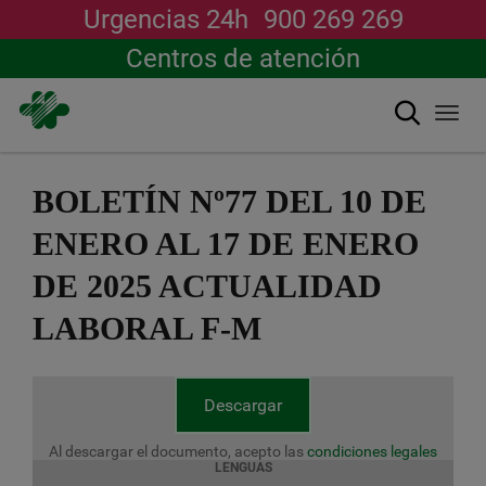
Urgencias 24h
900 269 269
Centros de atención
Buscar
Togg
navi
Pasar
al
BOLETÍN Nº77 DEL 10 DE
contenido
principal
ENERO AL 17 DE ENERO
DE 2025 ACTUALIDAD
LABORAL F-M
Descargar
Al descargar el documento, acepto las
condiciones legales
LENGUAS