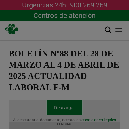
Urgencias 24h
900 269 269
Centros de atención
Buscar
Togg
navi
Pasar
al
BOLETÍN Nº88 DEL 28 DE
contenido
principal
MARZO AL 4 DE ABRIL DE
2025 ACTUALIDAD
LABORAL F-M
Descargar
Al descargar el documento, acepto las
condiciones legales
LENGUAS