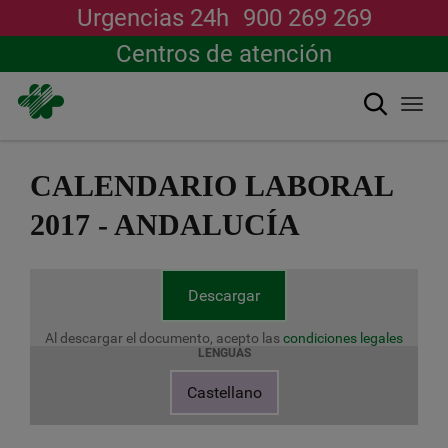
Urgencias 24h
900 269 269
Centros de atención
Buscar
Togg
navi
Pasar
al
CALENDARIO LABORAL
contenido
principal
2017 - ANDALUCÍA
Descargar
Al descargar el documento, acepto las
condiciones legales
LENGUAS
Castellano