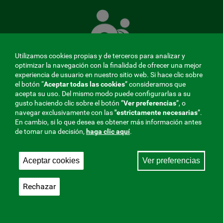
La
Mutua
que
cuida
de
Utilizamos cookies propias y de terceros para analizar y
ti
optimizar la navegación con la finalidad de ofrecer una mejor
experiencia de usuario en nuestro sitio web. Si hace clic sobre
el botón “
Aceptar todas las cookies
” consideramos que
acepta su uso. Del mismo modo puede configurarlas a su
MENÚ
gusto haciendo clic sobre el botón ”
Ver preferencias
”, o
navegar exclusivamente con las
"estrictamente
necesarias
”.
REDES
En cambio, si lo que desea es obtener más información antes
de tomar una decisión,
haga clic aquí
.
SOCIALES
Perfil de contratante
|
Cookies
|
Aviso legal
|
Privacidad
V20
Aceptar cookies
Ver preferencias
Mutua Colaboradora con la Seguridad Social, 275.
Fraternidad-Muprespa 2026
Rechazar
Guardar
Castellano