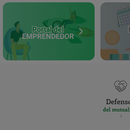
Portal del
EMPRENDEDOR
Defens
del mutual