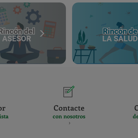
Rincón del
Rincón de
ASESOR
LA SALUD
or
Contacte
ista
con nosotros
d