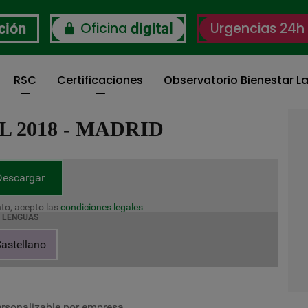
Oficina
Urgencias 24h
ción
digital
RSC
Certificaciones
Observatorio Bienestar La
 2018 - MADRID
Descargar
to, acepto las
condiciones legales
LENGUAS
astellano
ersonalizable por empresa.