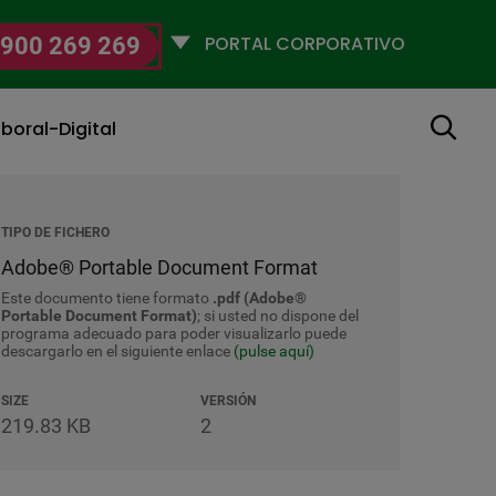
Selecciona
900 269 269
un
perfil
Buscar
boral-Digital
TIPO DE FICHERO
Adobe® Portable Document Format
Este documento tiene formato
.pdf (Adobe®
Portable Document Format)
; si usted no dispone del
programa adecuado para poder visualizarlo puede
descargarlo en el siguiente enlace
(pulse aquí)
SIZE
VERSIÓN
219.83 KB
2