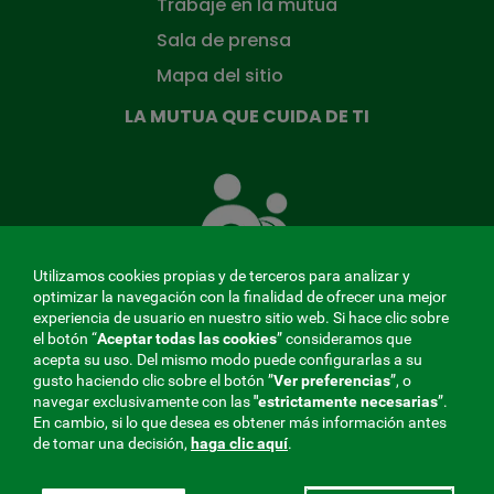
Trabaje en la mutua
Sala de prensa
Mapa del sitio
LA MUTUA QUE CUIDA DE TI
La
Mutua
que
cuida
de
Utilizamos cookies propias y de terceros para analizar y
ti
optimizar la navegación con la finalidad de ofrecer una mejor
experiencia de usuario en nuestro sitio web. Si hace clic sobre
el botón “
Aceptar todas las cookies
” consideramos que
acepta su uso. Del mismo modo puede configurarlas a su
MENÚ
gusto haciendo clic sobre el botón ”
Ver preferencias
”, o
navegar exclusivamente con las
"estrictamente
necesarias
”.
REDES
En cambio, si lo que desea es obtener más información antes
de tomar una decisión,
haga clic aquí
.
SOCIALES
Perfil de contratante
|
Cookies
|
Aviso legal
|
Privacidad