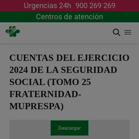
Urgencias 24h
900 269 269
Centros de atención
Buscar
Togg
navi
Pasar
al
CUENTAS DEL EJERCICIO
contenido
principal
2024 DE LA SEGURIDAD
SOCIAL (TOMO 25
FRATERNIDAD-
MUPRESPA)
Descargar