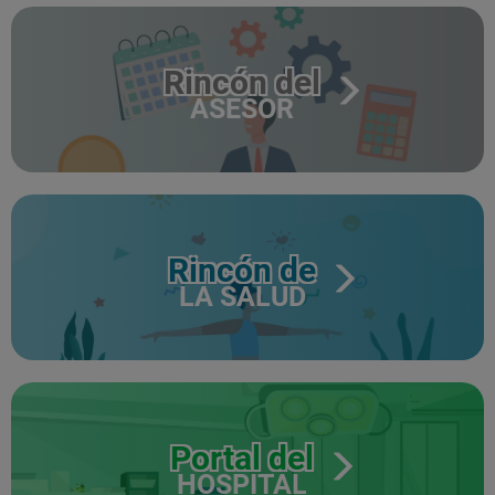
Rincón del
ASESOR
Rincón de
LA SALUD
Portal del
HOSPITAL