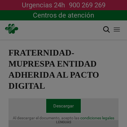
Urgencias 24h
900 269 269
Centros de atención
Buscar
Togg
navi
Pasar
al
FRATERNIDAD-
contenido
principal
MUPRESPA ENTIDAD
ADHERIDA AL PACTO
DIGITAL
Descargar
Al descargar el documento, acepto las
condiciones legales
LENGUAS