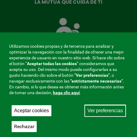
LA MUTUA QUE CUIDA DE TI
La
Mutua
que
cuida
de
Utilizamos cookies propias y de terceros para analizar y
ti
optimizar la navegación con la finalidad de ofrecer una mejor
experiencia de usuario en nuestro sitio web. Si hace clic sobre
el botón “
Aceptar todas las cookies
” consideramos que
acepta su uso. Del mismo modo puede configurarlas a su
MENÚ
gusto haciendo clic sobre el botón ”
Ver preferencias
”, o
navegar exclusivamente con las
"estrictamente
necesarias
”.
REDES
En cambio, si lo que desea es obtener más información antes
de tomar una decisión,
haga clic aquí
.
SOCIALES
Perfil de contratante
|
Cookies
|
Aviso legal
|
Privacidad
V20
Aceptar cookies
Ver preferencias
Mutua Colaboradora con la Seguridad Social, 275.
Fraternidad-Muprespa 2026
Rechazar