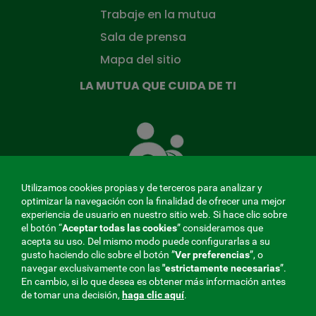
Trabaje en la mutua
Sala de prensa
Mapa del sitio
LA MUTUA QUE CUIDA DE TI
La
Mutua
que
cuida
de
Utilizamos cookies propias y de terceros para analizar y
ti
optimizar la navegación con la finalidad de ofrecer una mejor
experiencia de usuario en nuestro sitio web. Si hace clic sobre
el botón “
Aceptar todas las cookies
” consideramos que
acepta su uso. Del mismo modo puede configurarlas a su
MENÚ
gusto haciendo clic sobre el botón ”
Ver preferencias
”, o
navegar exclusivamente con las
"estrictamente
necesarias
”.
REDES
En cambio, si lo que desea es obtener más información antes
de tomar una decisión,
haga clic aquí
.
SOCIALES