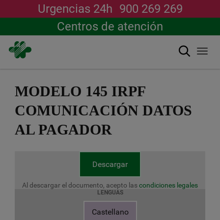
Urgencias 24h
900 269 269
Centros de atención
Buscar
Togg
navi
Pasar
al
MODELO 145 IRPF
contenido
principal
COMUNICACIÓN DATOS
AL PAGADOR
Descargar
Al descargar el documento, acepto las
condiciones legales
LENGUAS
Castellano