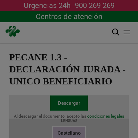
Urgencias 24h
900 269 269
Centros de atención
Buscar
Togg
navi
Pasar
al
PECANE 1.3 -
contenido
principal
DECLARACIÓN JURADA -
UNICO BENEFICIARIO
Descargar
Al descargar el documento, acepto las
condiciones legales
LENGUAS
Castellano