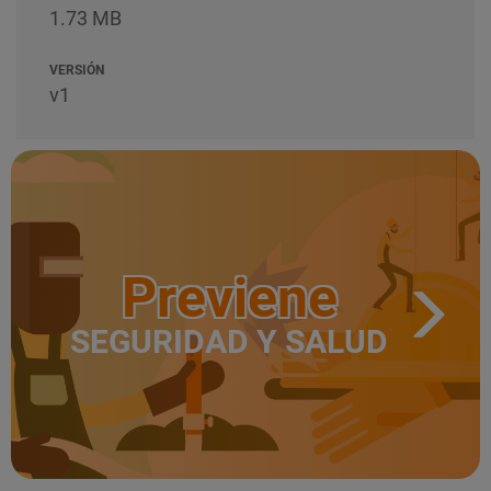
1.73 MB
VERSIÓN
v1
Previene
SEGURIDAD Y SALUD