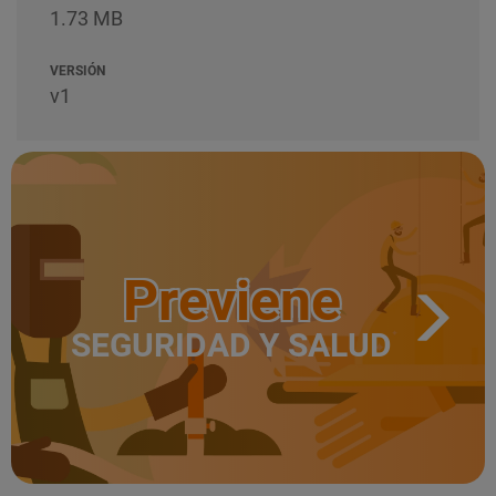
1.73 MB
VERSIÓN
v1
Previene
SEGURIDAD Y SALUD