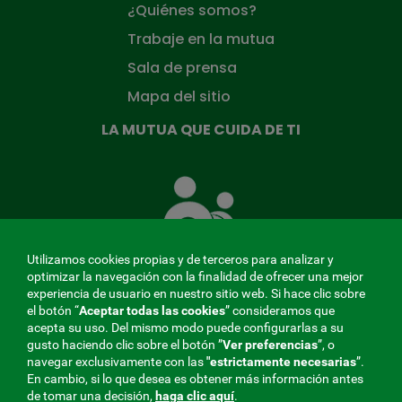
¿Quiénes somos?
Trabaje en la mutua
Sala de prensa
Mapa del sitio
LA MUTUA QUE CUIDA DE TI
La
Mutua
que
cuida
de
Utilizamos cookies propias y de terceros para analizar y
ti
optimizar la navegación con la finalidad de ofrecer una mejor
experiencia de usuario en nuestro sitio web. Si hace clic sobre
el botón “
Aceptar todas las cookies
” consideramos que
acepta su uso. Del mismo modo puede configurarlas a su
MENÚ
gusto haciendo clic sobre el botón ”
Ver preferencias
”, o
navegar exclusivamente con las
"estrictamente
necesarias
”.
REDES
En cambio, si lo que desea es obtener más información antes
de tomar una decisión,
haga clic aquí
.