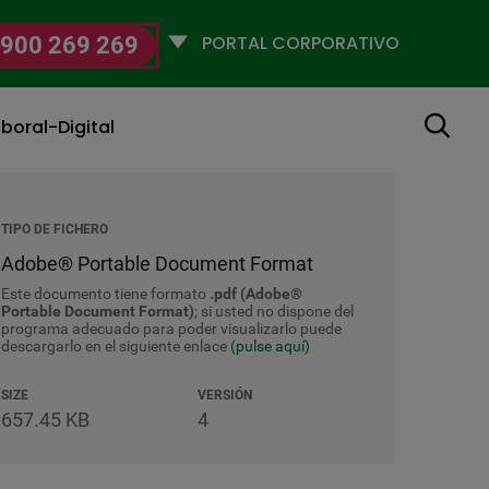
Selecciona
900 269 269
un
perfil
Buscar
boral-Digital
TIPO DE FICHERO
Adobe® Portable Document Format
Este documento tiene formato
.pdf (Adobe®
Portable Document Format)
; si usted no dispone del
programa adecuado para poder visualizarlo puede
descargarlo en el siguiente enlace
(pulse aquí)
SIZE
VERSIÓN
657.45 KB
4