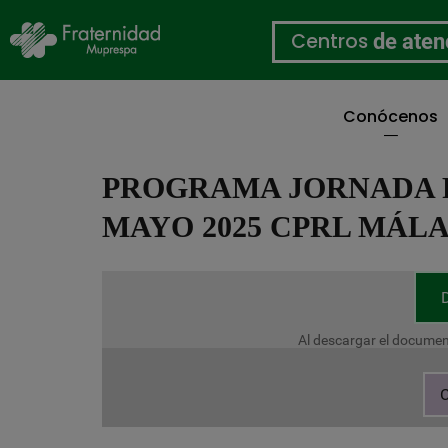
Centros
de aten
Conócenos
Pasar
al
PROGRAMA JORNADA 
contenido
principal
MAYO 2025 CPRL MÁL
Al descargar el documen
C