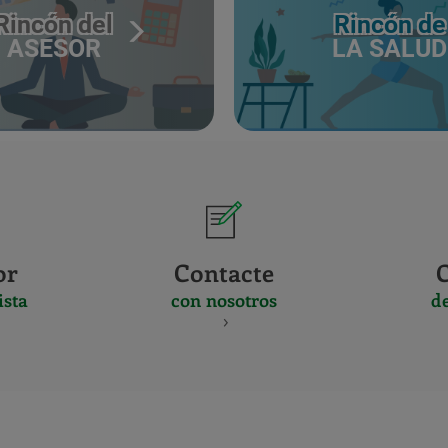
Rincón del
Rincón de
ASESOR
LA SALUD
or
Contacte
ista
con nosotros
d
CERTIFICADO