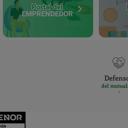
Portal del
EMPRENDEDOR
Defens
del mutual