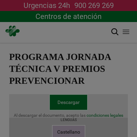
Urgencias 24h
900 269 269
Centros de atención
Buscar
Togg
navi
Pasar
al
PROGRAMA JORNADA
contenido
principal
TÉCNICA V PREMIOS
PREVENCIONAR
Descargar
Al descargar el documento, acepto las
condiciones legales
LENGUAS
Castellano