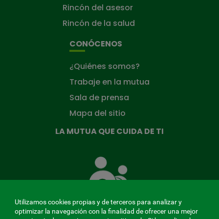
Rincón del asesor
Rincón de la salud
CONÓCENOS
¿Quiénes somos?
Trabaje en la mutua
Sala de prensa
Mapa del sitio
LA MUTUA QUE CUIDA DE TI
La
Mutua
que
cuida
de
Utilizamos cookies propias y de terceros para analizar y
ti
optimizar la navegación con la finalidad de ofrecer una mejor