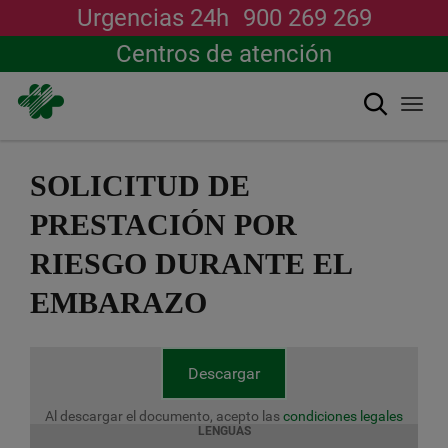
Urgencias 24h
900 269 269
Centros de atención
Buscar
Togg
navi
Pasar
al
SOLICITUD DE
contenido
principal
PRESTACIÓN POR
RIESGO DURANTE EL
EMBARAZO
Descargar
Al descargar el documento, acepto las
condiciones legales
LENGUAS