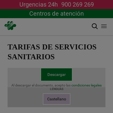
Urgencias 24h
900 269 269
Centros de atención
Buscar
Togg
navi
Pasar
al
TARIFAS DE SERVICIOS
contenido
principal
SANITARIOS
Descargar
Al descargar el documento, acepto las
condiciones legales
LENGUAS
Castellano