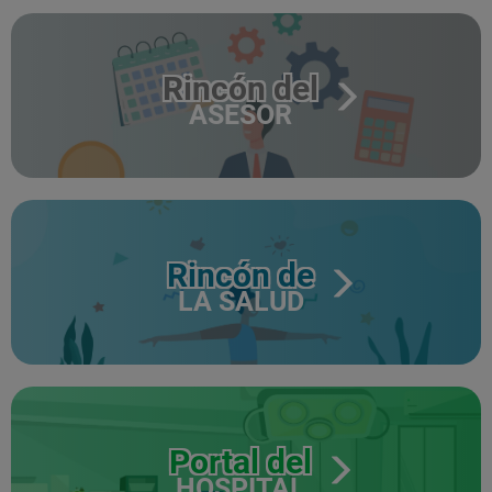
Rincón del
ASESOR
Rincón de
LA SALUD
Portal del
HOSPITAL