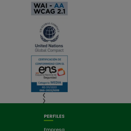
❮
❯
PERFILES
Empresa