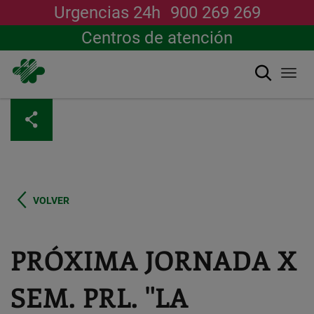
Urgencias 24h
900 269 269
Centros de atención
Buscar
Togg
navi
Pasar
al
contenido
principal
VOLVER
PRÓXIMA JORNADA X
SEM. PRL. "LA