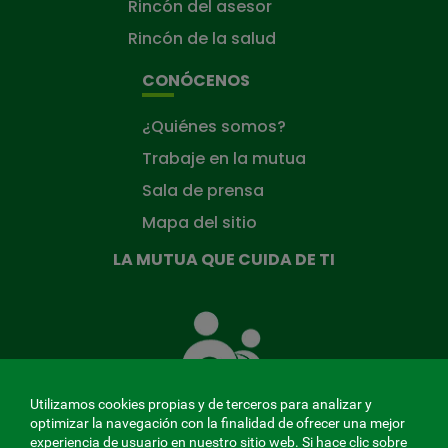
Rincón del asesor
Rincón de la salud
CONÓCENOS
¿Quiénes somos?
Trabaje en la mutua
Sala de prensa
Mapa del sitio
LA MUTUA QUE CUIDA DE TI
La
Mutua
que
cuida
de
Utilizamos cookies propias y de terceros para analizar y
ti
optimizar la navegación con la finalidad de ofrecer una mejor
experiencia de usuario en nuestro sitio web. Si hace clic sobre