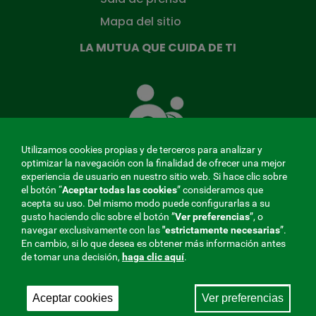
Mapa del sitio
LA MUTUA QUE CUIDA DE TI
La
Mutua
que
cuida
de
Utilizamos cookies propias y de terceros para analizar y
ti
optimizar la navegación con la finalidad de ofrecer una mejor
experiencia de usuario en nuestro sitio web. Si hace clic sobre
el botón “
Aceptar todas las cookies
” consideramos que
acepta su uso. Del mismo modo puede configurarlas a su
MENÚ
gusto haciendo clic sobre el botón ”
Ver preferencias
”, o
navegar exclusivamente con las
"estrictamente
necesarias
”.
REDES
En cambio, si lo que desea es obtener más información antes
de tomar una decisión,
haga clic aquí
.
SOCIALES
Perfil de contratante
|
Cookies
|
Aviso legal
|
Privacidad
V20
Aceptar cookies
Ver preferencias
Mutua Colaboradora con la Seguridad Social, 275.