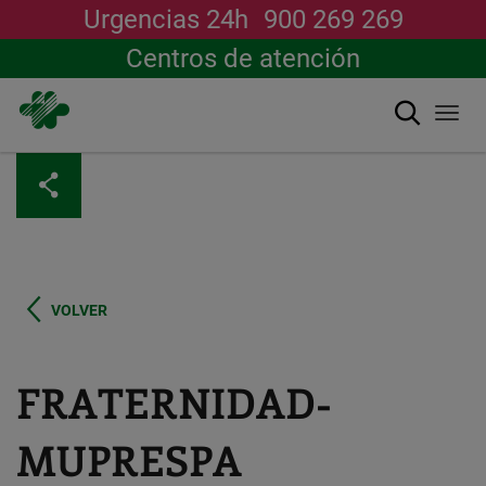
Urgencias 24h
900 269 269
Centros de atención
Buscar
Togg
navi
Pasar
al
contenido
principal
VOLVER
FRATERNIDAD-
MUPRESPA