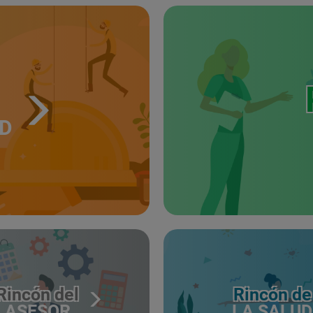
UD
Rincón del
Rincón de
ASESOR
LA SALUD