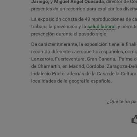
Jariego,
y
Miguel Ángel Quesada
, director de C
presentes en un recorrido para explicar los diver
La exposición consta de 48 reproducciones de car
trabajo, la prevención y la
salud laboral
, y permit
prevención durante el pasado siglo.
De carácter itinerante, la exposición tiene la fin
recorrido diferentes aeropuertos españoles, como 
Lanzarote, Fuerteventura, Gran Canaria, Palma de 
de Chamartín, en Madrid, Córdoba, Zaragoza-Del
Indalecio Prieto, además de la Casa de la Cultu
localidades de la geografía española.
¿Qué te ha pa