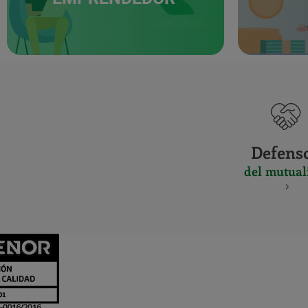
Defens
del mutual