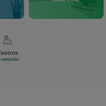
Centros
e atención
S
NES