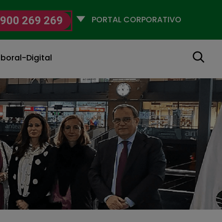
Selecciona
900 269 269
un
perfil
Buscar
boral-Digital