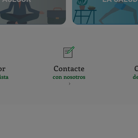
or
Contacte
ista
con nosotros
d
CERTIFICADO
Y
ACREDITACIO