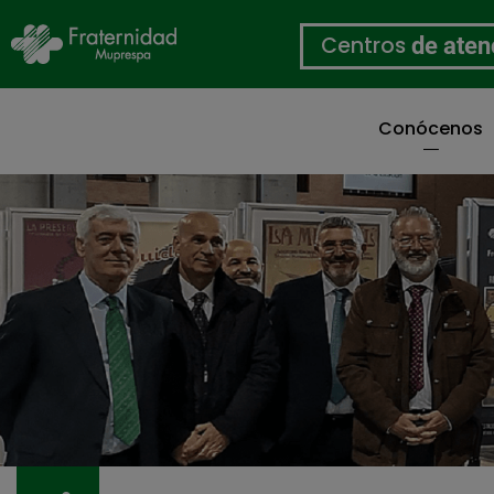
Centros
de aten
Conócenos
Pasar
al
contenido
principal