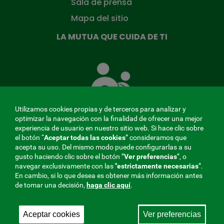
Sala de prensa
Mapa del sitio
LA MUTUA QUE CUIDA DE TI
La
Mutua
que
cuida
de
Utilizamos cookies propias y de terceros para analizar y
ti
optimizar la navegación con la finalidad de ofrecer una mejor
experiencia de usuario en nuestro sitio web. Si hace clic sobre
el botón “
Aceptar todas las cookies
” consideramos que
acepta su uso. Del mismo modo puede configurarlas a su
MENÚ
gusto haciendo clic sobre el botón ”
Ver preferencias
”, o
navegar exclusivamente con las
"estrictamente
necesarias
”.
REDES
En cambio, si lo que desea es obtener más información antes
de tomar una decisión,
haga clic aquí
.
SOCIALES
Perfil de contratante
|
Cookies
|
Aviso legal
|
Privacidad
V20
Aceptar cookies
Ver preferencias
Mutua Colaboradora con la Seguridad Social, 275.