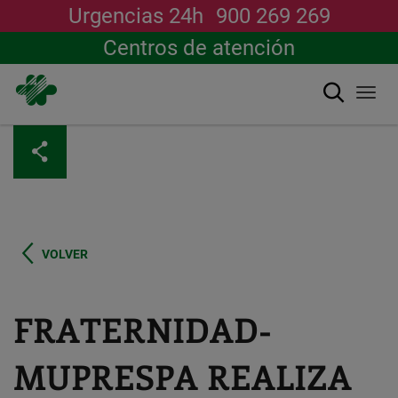
Urgencias 24h
900 269 269
Centros de atención
Buscar
Togg
navi
Pasar
al
contenido
principal
VOLVER
FRATERNIDAD-
MUPRESPA REALIZA