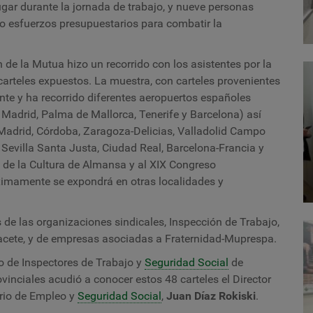
ugar durante la jornada de trabajo, y nueve personas
do esfuerzos presupuestarios para combatir la
 de la Mutua hizo un recorrido con los asistentes por la
carteles expuestos. La muestra, con carteles provenientes
nte y ha recorrido diferentes aeropuertos españoles
 Madrid, Palma de Mallorca, Tenerife y Barcelona) así
Madrid, Córdoba, Zaragoza-Delicias, Valladolid Campo
 Sevilla Santa Justa, Ciudad Real, Barcelona-Francia y
 de la Cultura de Almansa y al XIX Congreso
óximamente se expondrá en otras localidades y
 de las organizaciones sindicales, Inspección de Trabajo,
cete, y de empresas asociadas a Fraternidad-Muprespa.
rpo de Inspectores de Trabajo y
Seguridad Social
de
inciales acudió a conocer estos 48 carteles el Director
terio de Empleo y
Seguridad Social
,
Juan Díaz Rokiski
.