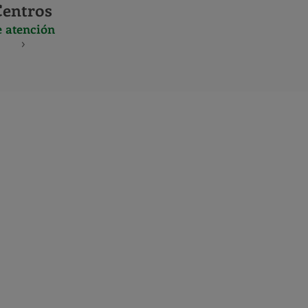
Centros
e atención
S
NES