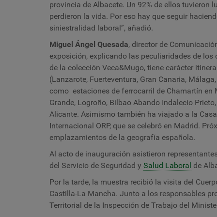
provincia de Albacete. Un 92% de ellos tuvieron l
perdieron la vida. Por eso hay que seguir hacien
siniestralidad laboral”, añadió.
Miguel Ángel Quesada
, director de Comunicación
exposición, explicando las peculiaridades de los 
de la colección Veca&Mugo, tiene carácter itinera
(Lanzarote, Fuerteventura, Gran Canaria, Málaga,
como estaciones de ferrocarril de Chamartín en 
Grande, Logroño, Bilbao Abando Indalecio Prieto,
Alicante. Asimismo también ha viajado a la Casa
Internacional ORP, que se celebró en Madrid. Pr
emplazamientos de la geografía española.
Al acto de inauguración asistieron representantes
del Servicio de Seguridad y
Salud Laboral
de Alba
Por la tarde, la muestra recibió la visita del Cue
Castilla-La Mancha. Junto a los responsables prov
Territorial de la Inspección de Trabajo del Minis