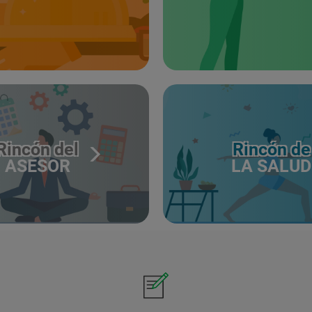
Rincón del
Rincón de
ASESOR
LA SALUD