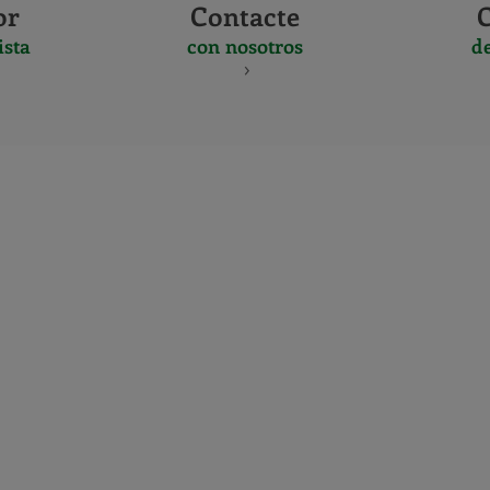
or
Contacte
ista
con nosotros
d
CERTIFICADO
Y
ACREDITACIO