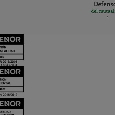
Defens
del mutual