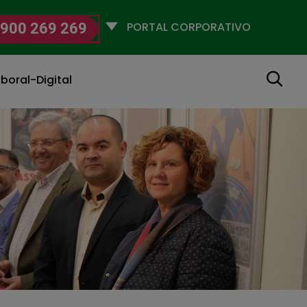
Selecciona
900 269 269
un
perfil
Buscar
boral-Digital