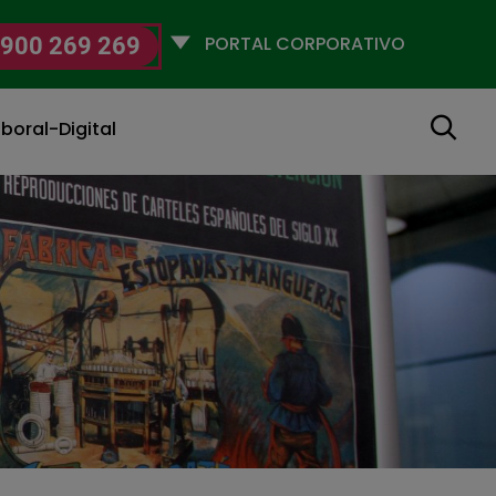
Selecciona
900 269 269
un
perfil
Buscar
boral-Digital