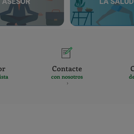
ASESOR
LA SALUD
or
Contacte
ista
con nosotros
d
CERTIFICADO
Y
ACREDITACIO