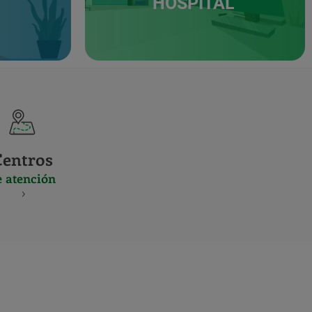
HOSPITAL
Centros
e atención
S
NES